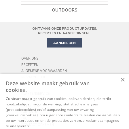
SAPCENTRIFUGES
KOFFIEZETAPPARAAT
BLENDER
WIJNOPENER
AIR FRYER
OUTDOORS
HANDMIXER
ZOUT EN PEPERMOLENS
MINI OVEN
ONTVANG ONZE PRODUCTUPDATES,
PRECISION STAND MIXER
KOOKGEREI
PIZZA
RECEPTEN EN AANBIEDINGEN
AANMELDEN
OVER ONS
RECEPTEN
ALGEMENE VOORWAARDEN
×
PRIVACYBELEID
Deze website maakt gebruik van
COOKIEBELEID
cookies.
KLANTENSERVICE
Cuisinart maakt gebruik van cookies, ook van derden, die strikt
BEZORGING
noodzakelijk zijn voor de werking, statistische analyses
RETOUREN
(prestatiecookies) en/of aanpassing van uw ervaring
GARANTIE
(voorkeurscookies), om u gerichte contents te bieden die aansluiten
FAQ
op uw interesses en om de prestaties van onze reclamecampagnes
CONTACT OPNEMEN
te analyseren.