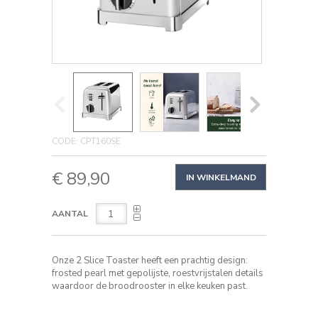
Toaster
DETAILS
https://www.cuisinart.nl/2-
CODE:
CPT160SE
slice-
ADD
toaster-
PRODUCT
€ 89,90
CPT160SE.html
TO
IN WINKELMAND
ACTIONS
CART
OPTIONS
AANTAL
Onze 2 Slice Toaster heeft een prachtig design:
frosted pearl met gepolijste, roestvrijstalen details
waardoor de broodrooster in elke keuken past.