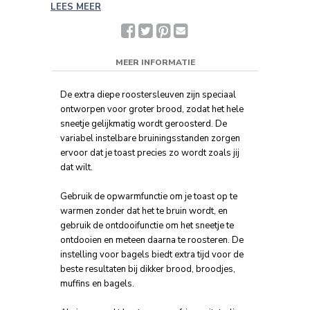
LEES MEER
Facebook
Twitter
Pinterest
Deel
met
een
vriend(in)
MEER INFORMATIE
De extra diepe roostersleuven zijn speciaal
ontworpen voor groter brood, zodat het hele
sneetje gelijkmatig wordt geroosterd. De
variabel instelbare bruiningsstanden zorgen
ervoor dat je toast precies zo wordt zoals jij
dat wilt.
Gebruik de opwarmfunctie om je toast op te
warmen zonder dat het te bruin wordt, en
gebruik de ontdooifunctie om het sneetje te
ontdooien en meteen daarna te roosteren. De
instelling voor bagels biedt extra tijd voor de
beste resultaten bij dikker brood, broodjes,
muffins en bagels.