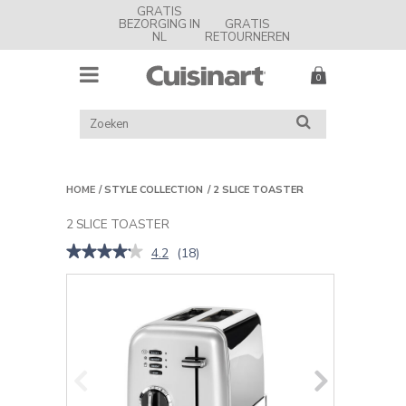
GRATIS
BEZORGING IN
GRATIS
NL
RETOURNEREN
MENU
Cuisinart
Nederland
ZOEK
ZOEKEN
IN
CATALOGUS
HOME
STYLE COLLECTION
2 SLICE TOASTER
2 SLICE TOASTER
★★★★★
★★★★★
4.2
(
18
)
4.2
van
de
5
sterren.
Beoordelingen
lezen
van
2
Slice