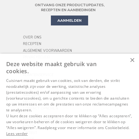
ONTVANG ONZE PRODUCTUPDATES,
PRECISION STAND MIXER
KOOKGEREI
PIZZA
RECEPTEN EN AANBIEDINGEN
AANMELDEN
OVER ONS
RECEPTEN
ALGEMENE VOORWAARDEN
×
PRIVACYBELEID
Deze website maakt gebruik van
COOKIEBELEID
cookies.
KLANTENSERVICE
Cuisinart maakt gebruik van cookies, ook van derden, die strikt
BEZORGING
noodzakelijk zijn voor de werking, statistische analyses
RETOUREN
(prestatiecookies) en/of aanpassing van uw ervaring
GARANTIE
(voorkeurscookies), om u gerichte contents te bieden die aansluiten
FAQ
op uw interesses en om de prestaties van onze reclamecampagnes
CONTACT OPNEMEN
te analyseren.
U kunt deze cookies accepteren door te klikken op “Alles accepteren”,
BEREIDING VAN VOEDING
uw voorkeuren beheren of de cookies weigeren door te klikken op
KOKEN
“Alles weigeren”. Raadpleeg voor meer informatie ons Cookiebeleid.
ONTBIJT
Lees verder