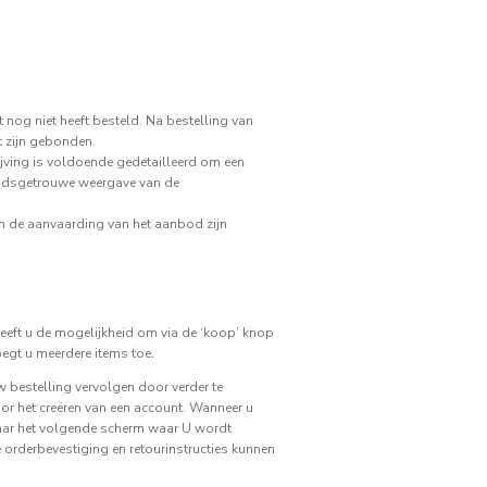
 nog niet heeft besteld. Na bestelling van
t zijn gebonden.
jving is voldoende gedetailleerd om een
eidsgetrouwe weergave van de
an de aanvaarding van het aanbod zijn
eft u de mogelijkheid om via de ‘koop’ knop
oegt u meerdere items toe.
w bestelling vervolgen door verder te
oor het creëren van een account. Wanneer u
naar het volgende scherm waar U wordt
orderbevestiging en retourinstructies kunnen