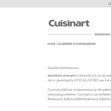
G
Cuisinart
Nederland
BEREIDING
HOME
ALGEMENE VOORWAARDEN
Geachte heer/mevrouw,
Identiteit verkoper
U bevindt zich op de we
dat is gevestigd te (3731 AL) DE BILT aan het
Cuisinart drijft een onderneming op het gebie
verzorgingsartikelen. Cuisinart is op de Ned
Nederland, BaBylissMEN Nederland, BaBylis