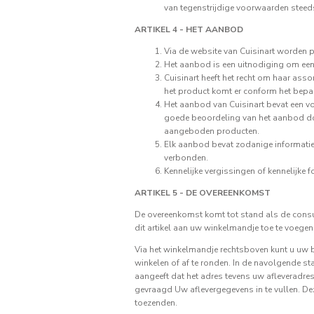
van tegenstrijdige voorwaarden steed
ARTIKEL 4 - HET AANBOD
Via de website van Cuisinart worden
Het aanbod is een uitnodiging om een
Cuisinart heeft het recht om haar asso
het product komt er conform het bepaa
Het aanbod van Cuisinart bevat een v
goede beoordeling van het aanbod do
aangeboden producten.
Elk aanbod bevat zodanige informatie,
verbonden.
Kennelijke vergissingen of kennelijke f
ARTIKEL 5 - DE OVEREENKOMST
De overeenkomst komt tot stand als de consu
dit artikel aan uw winkelmandje toe te voegen.
Via het winkelmandje rechtsboven kunt u uw be
winkelen of af te ronden. In de navolgende st
aangeeft dat het adres tevens uw afleveradr
gevraagd Uw aflevergegevens in te vullen. De
toezenden.