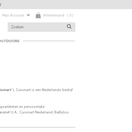
N
Mijn Account
Winkelmand
(
0
)
ZOEK
ZOEKEN
IN
CATALOGUS
OUTDOORS
isinart
”). Cuisinart is een Nederlands bedrijf
gsartikelen en persoonlijke
atief U.A., Cuisinart Nederland, BaByliss