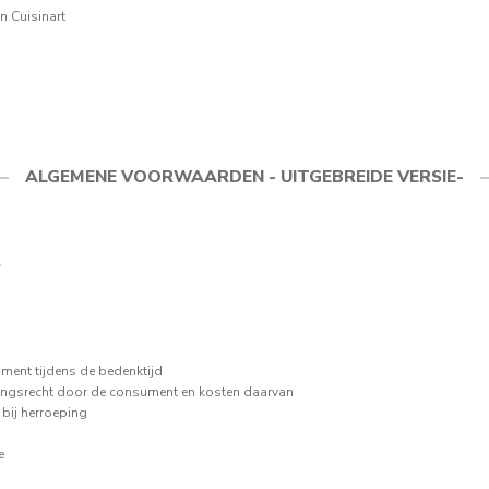
n Cuisinart
ALGEMENE VOORWAARDEN - UITGEBREIDE VERSIE-
r
ument tijdens de bedenktijd
epingsrecht door de consument en kosten daarvan
 bij herroeping
e