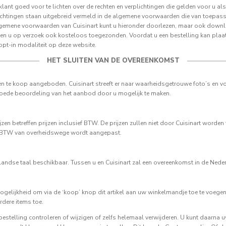
klant goed voor te lichten over de rechten en verplichtingen die gelden voor u 
lichtingen staan uitgebreid vermeld in de algemene voorwaarden die van toepassi
algemene voorwaarden van Cuisinart kunt u hieronder doorlezen, maar ook downl
u op verzoek ook kosteloos toegezonden. Voordat u een bestelling kan plaatse
pt-in modaliteit op deze website.
HET SLUITEN VAN DE OVEREENKOMST
n te koop aangeboden. Cuisinart streeft er naar waarheidsgetrouwe foto’s en v
ede beoordeling van het aanbod door u mogelijk te maken.
en betreffen prijzen inclusief BTW. De prijzen zullen niet door Cuisinart worden
 BTW van overheidswege wordt aangepast.
erlandse taal beschikbaar. Tussen u en Cuisinart zal een overeenkomst in de Ned
gelijkheid om via de ‘koop’ knop dit artikel aan uw winkelmandje toe te voegen.
rdere items toe.
stelling controleren of wijzigen of zelfs helemaal verwijderen. U kunt daarna u