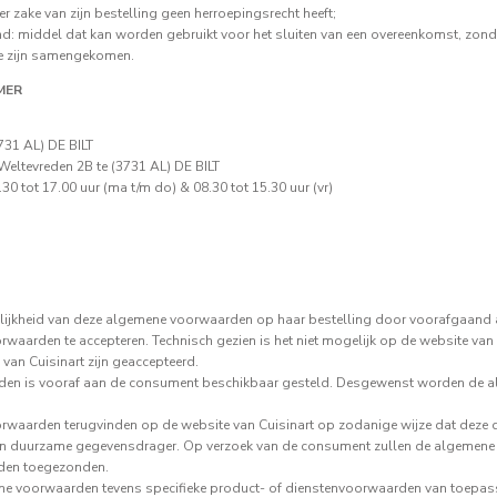
 zake van zijn bestelling geen herroepingsrecht heeft;
d: middel dat kan worden gebruikt voor het sluiten van een overeenkomst, zo
 te zijn samengekomen.
MER
731 AL) DE BILT
Weltevreden 2B te (3731 AL) DE BILT
 tot 17.00 uur (ma t/m do) & 08.30 tot 15.30 uur (vr)
ijkheid van deze algemene voorwaarden op haar bestelling door voorafgaand a
waarden te accepteren. Technisch gezien is het niet mogelijk op de website van 
an Cuisinart zijn geaccepteerd.
rden is vooraf aan de consument beschikbaar gesteld. Desgewenst worden de
waarden terugvinden op de website van Cuisinart op zodanige wijze dat deze
n duurzame gegevensdrager. Op verzoek van de consument zullen de algemene 
rden toegezonden.
ne voorwaarden tevens specifieke product- of dienstenvoorwaarden van toepass