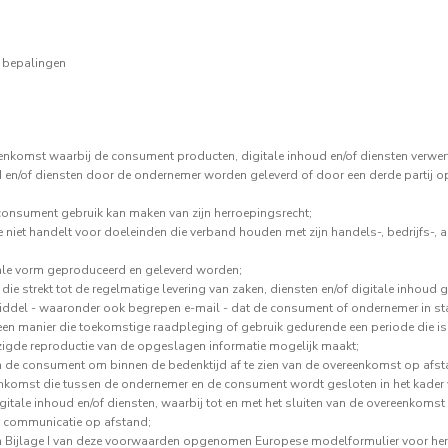
e bepalingen
nkomst waarbij de consument producten, digitale inhoud en/of diensten verwer
d en/of diensten door de ondernemer worden geleverd of door een derde partij o
consument gebruik kan maken van zijn herroepingsrecht;
 niet handelt voor doeleinden die verband houden met zijn handels-, bedrijfs-, a
tale vorm geproduceerd en geleverd worden;
e strekt tot de regelmatige levering van zaken, diensten en/of digitale inhoud
del - waaronder ook begrepen e-mail - dat de consument of ondernemer in sta
p een manier die toekomstige raadpleging of gebruik gedurende een periode die 
jzigde reproductie van de opgeslagen informatie mogelijk maakt;
n de consument om binnen de bedenktijd af te zien van de overeenkomst op afst
nkomst die tussen de ondernemer en de consument wordt gesloten in het kader
itale inhoud en/of diensten, waarbij tot en met het sluiten van de overeenkoms
r communicatie op afstand;
n Bijlage I van deze voorwaarden opgenomen Europese modelformulier voor herroe