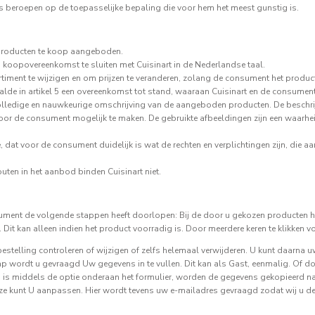
s beroepen op de toepasselijke bepaling die voor hem het meest gunstig is.
 producten te koop aangeboden.
 koopovereenkomst te sluiten met Cuisinart in de Nederlandse taal.
rtiment te wijzigen en om prijzen te veranderen, zolang de consument het product
lde in artikel 5 een overeenkomst tot stand, waaraan Cuisinart en de consumen
olledige en nauwkeurige omschrijving van de aangeboden producten. De beschri
or de consument mogelijk te maken. De gebruikte afbeeldingen zijn een waarh
 dat voor de consument duidelijk is wat de rechten en verplichtingen zijn, die a
outen in het aanbod binden Cuisinart niet.
ment de volgende stappen heeft doorlopen: Bij de door u gekozen producten he
 Dit kan alleen indien het product voorradig is. Door meerdere keren te klikken v
stelling controleren of wijzigen of zelfs helemaal verwijderen. U kunt daarna u
ap wordt u gevraagd Uw gegevens in te vullen. Dit kan als Gast, eenmalig. Of d
es is middels de optie onderaan het formulier, worden de gegevens gekopieerd 
ze kunt U aanpassen. Hier wordt tevens uw e-mailadres gevraagd zodat wij u de 