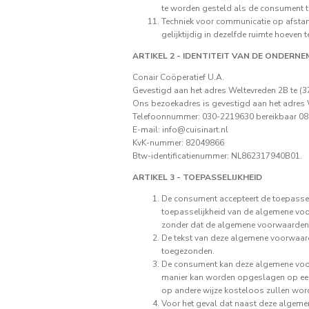
te worden gesteld als de consument ter
Techniek voor communicatie op afstan
gelijktijdig in dezelfde ruimte hoeven
ARTIKEL 2 - IDENTITEIT VAN DE ONDERNE
Conair Coöperatief U.A.
Gevestigd aan het adres Weltevreden 2B te (3
Ons bezoekadres is gevestigd aan het adres 
Telefoonnummer: 030-2219630 bereikbaar 08.30
E-mail:
info@cuisinart.nl
KvK-nummer: 82049866
Btw-identificatienummer: NL862317940B01.
ARTIKEL 3 - TOEPASSELIJKHEID
De consument accepteert de toepassel
toepasselijkheid van de algemene voor
zonder dat de algemene voorwaarden v
De tekst van deze algemene voorwaa
toegezonden.
De consument kan deze algemene voor
manier kan worden opgeslagen op ee
op andere wijze kosteloos zullen wo
Voor het geval dat naast deze algeme