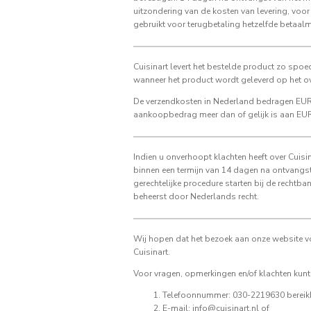
uitzondering van de kosten van levering, voor
gebruikt voor terugbetaling hetzelfde betaalm
Cuisinart levert het bestelde product zo spoed
wanneer het product wordt geleverd op het o
De verzendkosten in Nederland bedragen EUR 4
aankoopbedrag meer dan of gelijk is aan EUR 
Indien u onverhoopt klachten heeft over Cuisi
binnen een termijn van 14 dagen na ontvangst
gerechtelijke procedure starten bij de recht
beheerst door Nederlands recht.
Wij hopen dat het bezoek aan onze website vo
Cuisinart.
Voor vragen, opmerkingen en/of klachten kunt
Telefoonnummer: 030-2219630 bereikbaa
E-mail: info@cuisinart.nl of