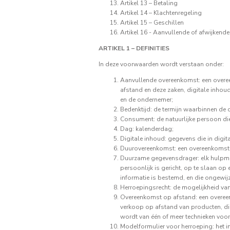
Artikel 13 – Betaling
Artikel 14 – Klachtenregeling
Artikel 15 – Geschillen
Artikel 16 - Aanvullende of afwijkend
ARTIKEL 1 – DEFINITIES
In deze voorwaarden wordt verstaan onder:
Aanvullende overeenkomst: een overee
afstand en deze zaken, digitale inhou
en de ondernemer;
Bedenktijd: de termijn waarbinnen de 
Consument: de natuurlijke persoon die
Dag: kalenderdag;
Digitale inhoud: gegevens die in digi
Duurovereenkomst: een overeenkomst di
Duurzame gegevensdrager: elk hulpmid
persoonlijk is gericht, op te slaan o
informatie is bestemd, en die ongewi
Herroepingsrecht: de mogelijkheid va
Overeenkomst op afstand: een overee
verkoop op afstand van producten, dig
wordt van één of meer technieken voo
Modelformulier voor herroeping: het i