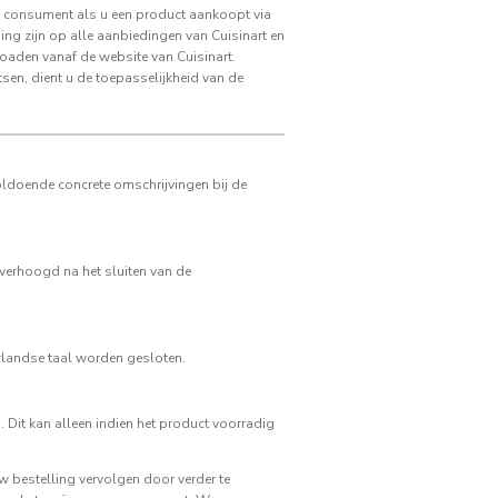
als consument als u een product aankoopt via
ng zijn op alle aanbiedingen van Cuisinart en
oaden vanaf de website van Cuisinart.
n, dient u de toepasselijkheid van de
oldoende concrete omschrijvingen bij de
 verhoogd na het sluiten van de
erlandse taal worden gesloten.
 Dit kan alleen indien het product voorradig
w bestelling vervolgen door verder te