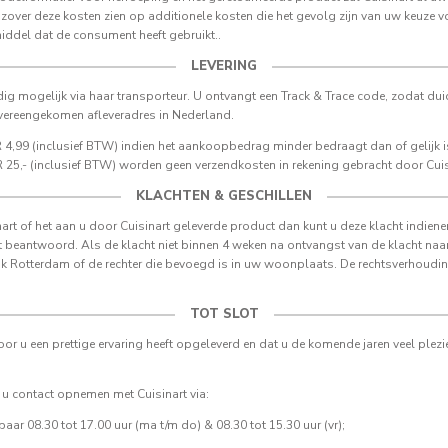
 zover deze kosten zien op additionele kosten die het gevolg zijn van uw keuze vo
iddel dat de consument heeft gebruikt..
LEVERING
ig mogelijk via haar transporteur. U ontvangt een Track & Trace code, zodat duid
vereengekomen afleveradres in Nederland.
,99 (inclusief BTW) indien het aankoopbedrag minder bedraagt dan of gelijk is
25,- (inclusief BTW) worden geen verzendkosten in rekening gebracht door Cuis
KLACHTEN & GESCHILLEN
nart of het aan u door Cuisinart geleverde product dan kunt u deze klacht indiene
 beantwoord. Als de klacht niet binnen 4 weken na ontvangst van de klacht naar
bank Rotterdam of de rechter die bevoegd is in uw woonplaats. De rechtsverhoud
TOT SLOT
or u een prettige ervaring heeft opgeleverd en dat u de komende jaren veel ple
 u contact opnemen met Cuisinart via:
r 08.30 tot 17.00 uur (ma t/m do) & 08.30 tot 15.30 uur (vr);