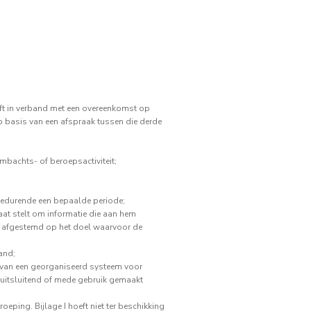
ft in verband met een overeenkomst op
p basis van een afspraak tussen die derde
mbachts- of beroepsactiviteit;
 gedurende een bepaalde periode;
at stelt om informatie die aan hem
is afgestemd op het doel waarvoor de
and;
 van een georganiseerd systeem voor
t uitsluitend of mede gebruik gemaakt
ping. Bijlage I hoeft niet ter beschikking