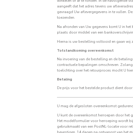
winkelen of af te ronden. In de navolgende s
aangeeft dat het adres tevens uw afleveradr
gevraagd Uw aflevergegevens in te vullen. De
toezenden.
Na afronden van Uw gegevens komt U in het be
plaats door middel van een bankoverschrijving
Hierna is uw bestelling voltooid en gaan wij 
Totstandkoming overeenkomst
Na invoering van de bestelling en de betalin
contractuele bepalingen omschreven. Zolang 
toelichting over het retourproces mocht U hie
Betaling
De prijs voor het bestelde product dient door
U mag de afgesloten overeenkomst gedurende
U kunt de overeenkomst herroepen door het gek
Het modelformulier voor herroeping wordt bijg
gebruikmaakt van een PostNL-locatie voor reto
bevestigen. 14 dagen na ontvangst van het mo