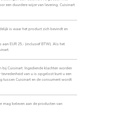
or een duurdere wijze van levering. Cuisinart
elijk is waar het product zich bevindt en
 aan EUR 25,- (inclusief BTW). Als het
inart.
n bij Cuisinart. Ingediende klachten worden
 tevredenheid van u is opgelost kunt u een
ing tussen Cuisinart en de consument wordt
zier mag beleven aan de producten van