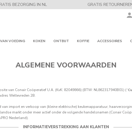
RATIS BEZORGING IN NL
GRATIS RETOURNERE
 VAN VOEDING
KOKEN
ONTBIJT
KOFFIE
ACCESSOIRES
ALGEMENE VOORWAARDEN
bsite van Conair Coöperatief U.A. (KvK: 82049866) (BTW: NL862317940B01) (“
Cu
 adres Weltevreden 2B.
d van import en verkoop van (kleine elektrische) keukenapparatuur, haarverzorgin
erlandse markt onder meer actief onder de volgende handelsnamen (Conair Coöper
sPRO Nederland).
INFORMATIEVERSTREKKING AAN KLANTEN