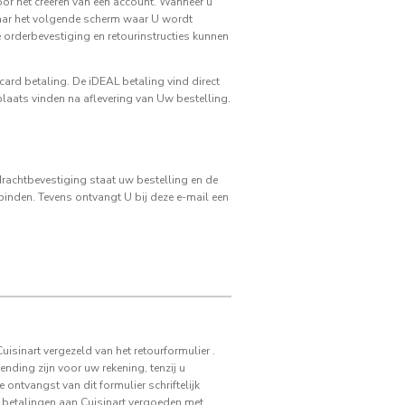
oor het creëren van een account. Wanneer u
naar het volgende scherm waar U wordt
orderbevestiging en retourinstructies kunnen
ard betaling. De iDEAL betaling vind direct
laats vinden na aflevering van Uw bestelling.
drachtbevestiging staat uw bestelling en de
nden. Tevens ontvangt U bij deze e-mail een
isinart vergezeld van het retourformulier .
nding zijn voor uw rekening, tenzij u
ontvangst van dit formulier schriftelijk
 betalingen aan Cuisinart vergoeden met