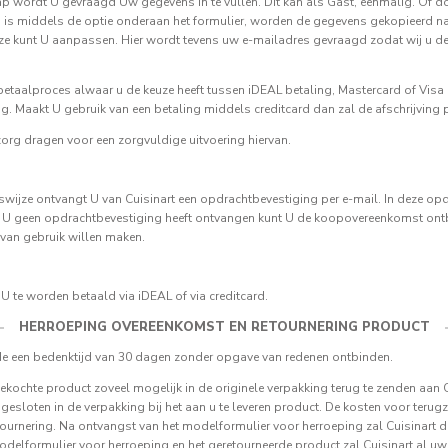
tap wordt U gevraagd Uw gegevens in te vullen. Dit kan als Gast, eenmalig. Of d
es is middels de optie onderaan het formulier, worden de gegevens gekopieerd 
ze kunt U aanpassen. Hier wordt tevens uw e-mailadres gevraagd zodat wij u de 
taalproces alwaar u de keuze heeft tussen iDEAL betaling, Mastercard of Visa c
. Maakt U gebruik van een betaling middels creditcard dan zal de afschrijving p
zorg dragen voor een zorgvuldige uitvoering hiervan.
gswijze ontvangt U van Cuisinart een opdrachtbevestiging per e-mail. In deze op
U geen opdrachtbevestiging heeft ontvangen kunt U de koopovereenkomst ontbi
rvan gebruik willen maken.
 U te worden betaald via iDEAL of via creditcard.
HERROEPING OVEREENKOMST EN RETOURNERING PRODUCT
 een bedenktijd van 30 dagen zonder opgave van redenen ontbinden.
ochte product zoveel mogelijk in de originele verpakking terug te zenden aan Cu
esloten in de verpakking bij het aan u te leveren product. De kosten voor terugze
urnering. Na ontvangst van het modelformulier voor herroeping zal Cuisinart de 
delformulier voor herroeping en het geretourneerde product zal Cuisinart al uw