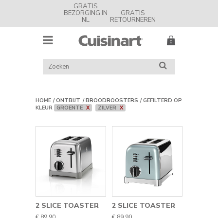
GRATIS
BEZORGING IN
GRATIS
NL
RETOURNEREN
MENU
Cuisinart
Nederland
ZOEK
ZOEKEN
IN
CATALOGUS
HOME
ONTBIJT
BROODROOSTERS
GEFILTERD OP
KLEUR
GROENTE
X
ZILVER
X
2 SLICE TOASTER
2 SLICE TOASTER
€ 89,90
€ 89,90