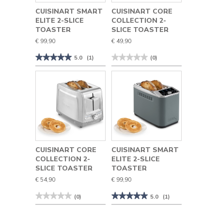
CUISINART SMART
CUISINART CORE
ELITE 2-SLICE
COLLECTION 2-
TOASTER
SLICE TOASTER
€ 99,90
€ 49,90
★★★★★
★★★★★
★★★★★
★★★★★
5.0
(1)
(0)
5
Geen
van
beoordelingswaarde
de
voor
5
Cuisinart
sterren.
Core
Beoordelingen
Collection
lezen
2-
van
Slice
Cuisinart
Toaster
Smart
Elite
2-
Slice
Toaster
CUISINART CORE
CUISINART SMART
COLLECTION 2-
ELITE 2-SLICE
SLICE TOASTER
TOASTER
€ 54,90
€ 99,90
★★★★★
★★★★★
★★★★★
★★★★★
(0)
5.0
(1)
Geen
5
beoordelingswaarde
van