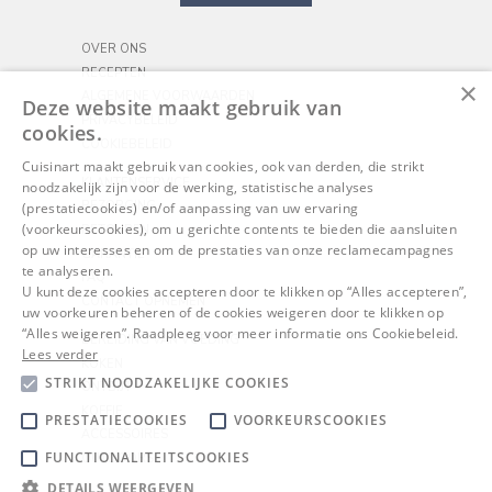
OVER ONS
RECEPTEN
×
ALGEMENE VOORWAARDEN
Deze website maakt gebruik van
PRIVACYBELEID
cookies.
COOKIEBELEID
Cuisinart maakt gebruik van cookies, ook van derden, die strikt
KLANTENSERVICE
noodzakelijk zijn voor de werking, statistische analyses
BEZORGING
(prestatiecookies) en/of aanpassing van uw ervaring
(voorkeurscookies), om u gerichte contents te bieden die aansluiten
RETOUREN
op uw interesses en om de prestaties van onze reclamecampagnes
GARANTIE
te analyseren.
FAQ
U kunt deze cookies accepteren door te klikken op “Alles accepteren”,
CONTACT OPNEMEN
uw voorkeuren beheren of de cookies weigeren door te klikken op
“Alles weigeren”. Raadpleeg voor meer informatie ons Cookiebeleid.
BEREIDING VAN VOEDING
Lees verder
KOKEN
STRIKT NOODZAKELIJKE COOKIES
ONTBIJT
KOFFIE
PRESTATIECOOKIES
VOORKEURSCOOKIES
ACCESSOIRES
FUNCTIONALITEITSCOOKIES
OUTDOORS
DETAILS WEERGEVEN