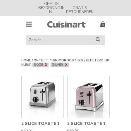
GRATIS
BEZORGING IN
GRATIS
NL
RETOURNEREN
MENU
Cuisinart
Nederland
ZOEK
ZOEKEN
IN
CATALOGUS
HOME
ONTBIJT
BROODROOSTERS
GEFILTERD OP
KLEUR
ROZE
X
ZILVER
X
2 SLICE TOASTER
2 SLICE TOASTER
€ 89,90
€ 89,90