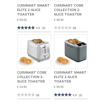
CUISINART SMART
CUISINART CORE
ELITE 2-SLICE
COLLECTION 2-
TOASTER
SLICE TOASTER
€ 99,90
€ 49,90
★★★★★
★★★★★
★★★★★
★★★★★
5.0
(1)
(0)
5
Geen
van
beoordelingswaarde
de
voor
5
Cuisinart
sterren.
Core
Beoordelingen
Collection
lezen
2-
van
Slice
Cuisinart
Toaster
Smart
Elite
2-
Slice
Toaster
CUISINART CORE
CUISINART SMART
COLLECTION 2-
ELITE 2-SLICE
SLICE TOASTER
TOASTER
€ 54,90
€ 99,90
★★★★★
★★★★★
★★★★★
★★★★★
(0)
5.0
(1)
Geen
5
beoordelingswaarde
van