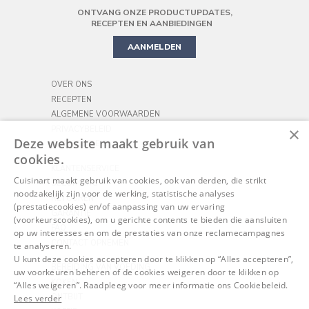
ONTVANG ONZE PRODUCTUPDATES,
PRECISION STAND MIXER
KOOKGEREI
PIZZA
RECEPTEN EN AANBIEDINGEN
AANMELDEN
OVER ONS
RECEPTEN
ALGEMENE VOORWAARDEN
×
PRIVACYBELEID
Deze website maakt gebruik van
COOKIEBELEID
cookies.
KLANTENSERVICE
Cuisinart maakt gebruik van cookies, ook van derden, die strikt
BEZORGING
noodzakelijk zijn voor de werking, statistische analyses
RETOUREN
(prestatiecookies) en/of aanpassing van uw ervaring
GARANTIE
(voorkeurscookies), om u gerichte contents te bieden die aansluiten
FAQ
op uw interesses en om de prestaties van onze reclamecampagnes
CONTACT OPNEMEN
te analyseren.
U kunt deze cookies accepteren door te klikken op “Alles accepteren”,
BEREIDING VAN VOEDING
uw voorkeuren beheren of de cookies weigeren door te klikken op
KOKEN
“Alles weigeren”. Raadpleeg voor meer informatie ons Cookiebeleid.
ONTBIJT
Lees verder