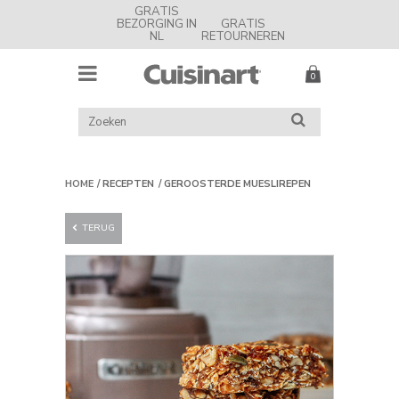
GRATIS
BEZORGING IN
GRATIS
NL
RETOURNEREN
MENU
Cuisinart
Nederland
ZOEK
ZOEKEN
IN
CATALOGUS
HOME
RECEPTEN
GEROOSTERDE MUESLIREPEN
TERUG