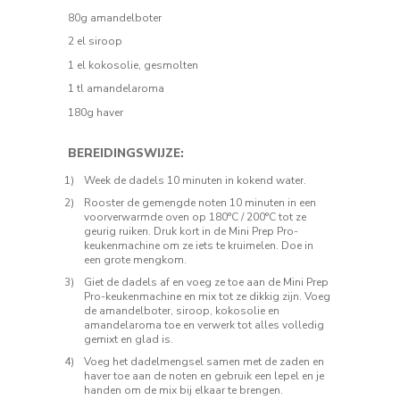
80g amandelboter
2 el siroop
1 el kokosolie, gesmolten
1 tl amandelaroma
180g haver
BEREIDINGSWIJZE:
Week de dadels 10 minuten in kokend water.
Rooster de gemengde noten 10 minuten in een
voorverwarmde oven op 180°C / 200°C tot ze
geurig ruiken. Druk kort in de Mini Prep Pro-
keukenmachine om ze iets te kruimelen. Doe in
een grote mengkom.
Giet de dadels af en voeg ze toe aan de Mini Prep
Pro-keukenmachine en mix tot ze dikkig zijn. Voeg
de amandelboter, siroop, kokosolie en
amandelaroma toe en verwerk tot alles volledig
gemixt en glad is.
Voeg het dadelmengsel samen met de zaden en
haver toe aan de noten en gebruik een lepel en je
handen om de mix bij elkaar te brengen.