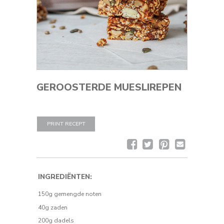
GEROOSTERDE MUESLIREPEN
PRINT RECEPT
Facebook
Twitter
Pinterest
Mail
het
recept
INGREDIËNTEN:
150g gemengde noten
40g zaden
200g dadels