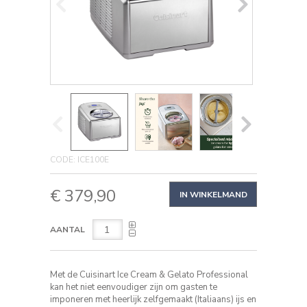
Ice
Cream
&
Gelato
Professional
IJsmachine
DETAILS
https://www.cuisinart.nl/ice-
CODE:
ICE100E
cream-
ADD
and-
PRODUCT
€ 379,90
gelato-
TO
IN WINKELMAND
ACTIONS
professional-
CART
ijsmachine-
OPTIONS
ICE100E.html
AANTAL
Met de Cuisinart Ice Cream & Gelato Professional
kan het niet eenvoudiger zijn om gasten te
imponeren met heerlijk zelfgemaakt (Italiaans) ijs en