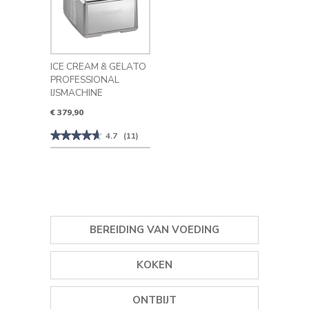
ICE CREAM & GELATO
PROFESSIONAL
IJSMACHINE
€ 379,90
★★★★★
★★★★★
4.7
(11)
4.7
van
de
5
sterren.
Beoordelingen
lezen
van
Ice
BEREIDING VAN VOEDING
Cream
&
Gelato
KRUIDEN
Professional
KOKEN
IJsmachine
IJSMACHINES
GRILLS
ONTBIJT