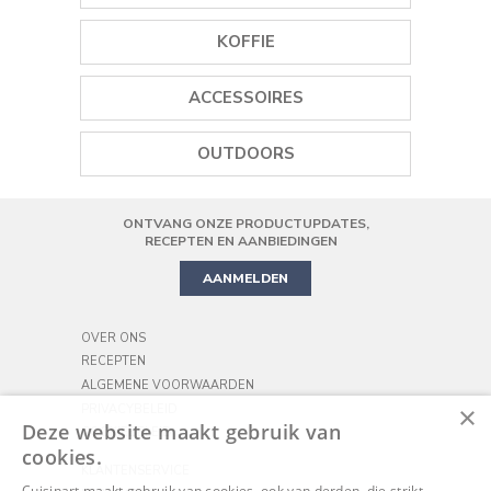
STAAFMIXERS
PLANCHA
WATERKOKERS
KOFFIE
MINI-KEUKENMACHINES
STOMERS
BROODROOSTERS
KOFFIEMOLEN
KEUKENMACHINES
ACCESSOIRES
RIJSTKOKERS
SAPCENTRIFUGES
KOFFIEZETAPPARAAT
BLENDER
WIJNOPENER
AIR FRYER
OUTDOORS
HANDMIXER
ZOUT EN PEPERMOLENS
MINI OVEN
ONTVANG ONZE PRODUCTUPDATES,
PRECISION STAND MIXER
KOOKGEREI
PIZZA
RECEPTEN EN AANBIEDINGEN
AANMELDEN
OVER ONS
RECEPTEN
ALGEMENE VOORWAARDEN
×
PRIVACYBELEID
Deze website maakt gebruik van
COOKIEBELEID
cookies.
KLANTENSERVICE
Cuisinart maakt gebruik van cookies, ook van derden, die strikt