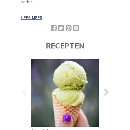
sorbet.
LEES MEER
Facebook
Twitter
Pinterest
Deel
met
een
vriend(in)
RECEPTEN