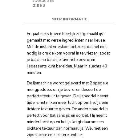
Avocado Ijs
Vegan Chocolad
ZIE NU
ZIE NU
MEER INFORMATIE
Er gaat niets boven heerlijk zelfgemaakt ijs -
gemaakt met verse ingrediënten naar keuze.
Met de instant vrieskom betekent dat het niet
nodig is om de kom vooraf in te vriezen, zodat
je batch na batch je favoriete bevroren
ijsdesserts kunt bereiden. Klaar in slechts 40
minuten.
De ijsmachine wordt geleverd met 2 speciale
mengpeddels om je bevroren dessert de
perfecte textuur te geven. De ijspeddel neemt
tijdens het mixen meer lucht op om het ijs een
lichtere textuur te geven. De andere paddel is
perfect voor Italiaans ijs en sorbet. Hij neemt
minder lucht op en het ijs krijgt daarom een
dichtere textuur dan normaal ijs. Wél met een
zijdezachte en zachtere textuur.