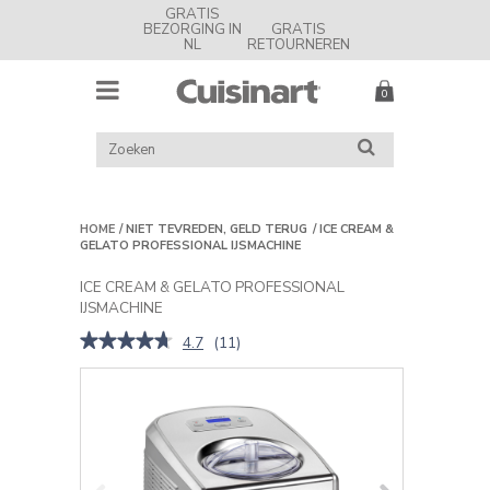
GRATIS
BEZORGING IN
GRATIS
NL
RETOURNEREN
MENU
Cuisinart
Nederland
ZOEK
ZOEKEN
IN
CATALOGUS
HOME
NIET TEVREDEN, GELD TERUG
ICE CREAM &
GELATO PROFESSIONAL IJSMACHINE
ICE CREAM & GELATO PROFESSIONAL
IJSMACHINE
★★★★★
★★★★★
4.7
(
11
)
4.7
van
de
5
sterren.
Beoordelingen
lezen
van